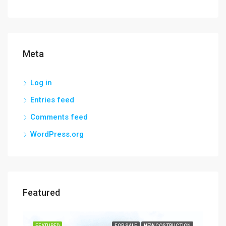
Meta
Log in
Entries feed
Comments feed
WordPress.org
Featured
SALE
FEATURED
FOR SALE
NEW COSTRUCTION
FEA