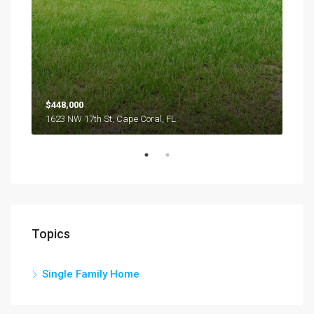
$448,000
1623 NW 17th St, Cape Coral, FL
Topics
Single Family Home