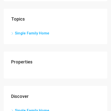
Topics
Single Family Home
Properties
$44
1623
Discover
Single Family Home