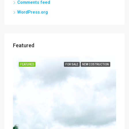
Comments feed
WordPress.org
Featured
SALE
FEATURED
FOR SALE
NEW COSTRUCTION
FEA
$8,
3739