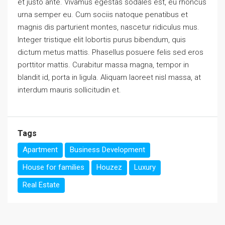
et justo ante. Vivamus egestas sodales est, eu rhoncus
urna semper eu. Cum sociis natoque penatibus et
magnis dis parturient montes, nascetur ridiculus mus.
Integer tristique elit lobortis purus bibendum, quis
dictum metus mattis. Phasellus posuere felis sed eros
porttitor mattis. Curabitur massa magna, tempor in
blandit id, porta in ligula. Aliquam laoreet nisl massa, at
interdum mauris sollicitudin et.
Tags
Apartment
Business Development
House for families
Houzez
Luxury
Real Estate