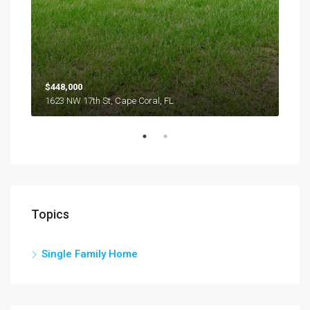
$448,000
1623 NW 17th St, Cape Coral, FL
Topics
Single Family Home