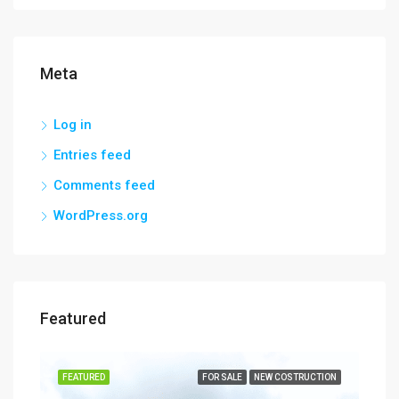
Meta
Log in
Entries feed
Comments feed
WordPress.org
Featured
SALE
FEATURED
FOR SALE
NEW COSTRUCTION
FEA