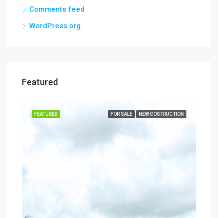
Comments feed
WordPress.org
Featured
SALE
FEATURED
FOR SALE
NEW COSTRUCTION
FEA
$8,
3739